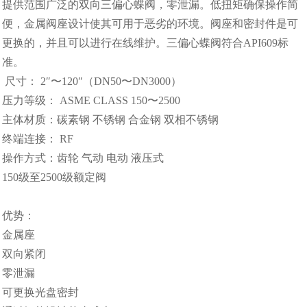
提供范围广泛的双向三偏心蝶阀，零泄漏。低扭矩确保操作简
便，金属阀座设计使其可用于恶劣的环境。阀座和密封件是可
更换的，并且可以进行在线维护。三偏心蝶阀符合API609标
准。
尺寸： 2″〜120″（DN50〜DN3000）
压力等级： ASME CLASS 150〜2500
主体材质：碳素钢 不锈钢 合金钢 双相不锈钢
终端连接： RF
操作方式：齿轮 气动 电动 液压式
150级至2500级额定阀
优势：
金属座
双向紧闭
零泄漏
可更换光盘密封